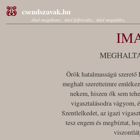
csendszavak.hu
Ahol megpihensz. Ahol felfrissülsz. Ahol megtalálsz.
IM
MEGHALT
Örök hatalmasságú szerető 
meghalt szeretteimre emlékez
nekem, hiszen ők sem tehe
vigasztalásodra vágyom, é
Szentlelkedet, az igazi vigas
tesz engem és megbíztat, h
viszontlá