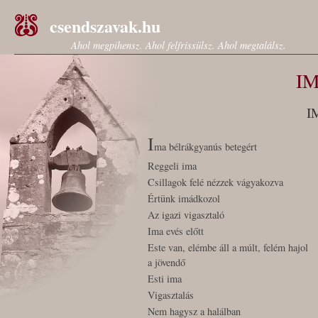
csendszavak.hu
Ahol megpihensz. Ahol felfrissülsz. Ahol megtalálsz.
I
I
I
ma bélrákgyanús betegért
Reggeli ima
Csillagok felé nézzek vágyakozva
Értünk imádkozol
Az igazi vigasztaló
Ima evés előtt
Este van, elémbe áll a múlt, felém hajol
a jövendő
Esti ima
Vigasztalás
Nem hagysz a halálban