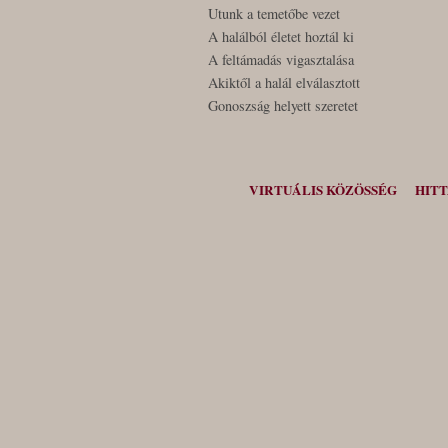
Utunk a temetőbe vezet
A halálból életet hoztál ki
A feltámadás vigasztalása
Akiktől a halál elválasztott
Gonoszság helyett szeretet
VIRTUÁLIS KÖZÖSSÉG
HIT