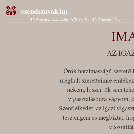
csendszavak.hu
Ahol megpihensz. Ahol felfrissülsz. Ahol megtalálsz.
IM
AZ IGA
Örök hatalmasságú szerető 
meghalt szeretteimre emlékez
nekem, hiszen ők sem tehe
vigasztalásodra vágyom, é
Szentlelkedet, az igazi vigas
tesz engem és megbiztat, h
viszontlá