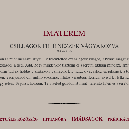
IMATEREM
CSILLAGOK FELÉ NÉZZEK VÁGYAKOZVA
Miklós Attila
on is mint mennyei Atyát. Te teremtetted ezt az egész világot, s benne magát
alkotásod, a tied. Add, hogy mindenkor tisztelni és szeretni tudjam mindazt, ami
zni tudjak holdas éjszakákon, csillagok felé nézzek vágyakozva, pihenjek a ter
ön, gyönyörködjem millió sokszínű, illatos virágban. Kérlek, nyisd fel lelki 
y jelen, Te jössz hozzám, Te viseled gondomat mint teremtő Isten és szere
IMÁDSÁGOK
RTUÁLIS KÖZÖSSÉG
HITTANÓRA
PRÉDIKÁC