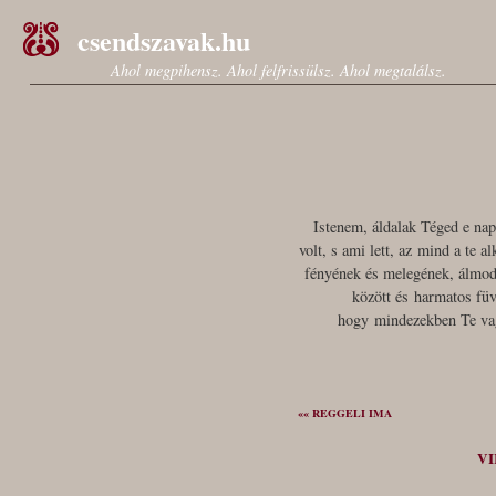
csendszavak.hu
Ahol megpihensz. Ahol felfrissülsz. Ahol megtalálsz.
Istenem, áldalak Téged e nap
volt, s ami lett, az mind a te 
fényének és melegének, álmodo
között és harmatos füv
hogy mindezekben Te vag
«« REGGELI IMA
VI