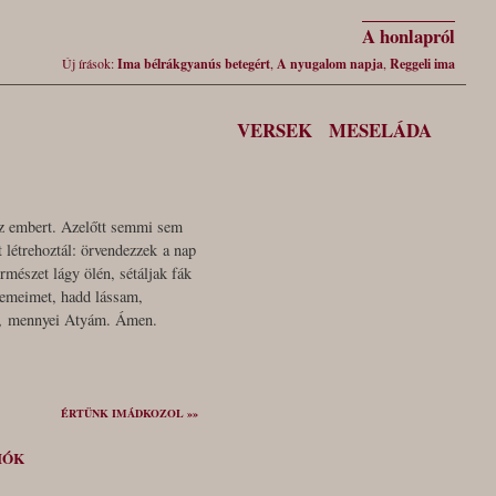
A honlapról
Új írások:
Ima bélrákgyanús betegért
,
A nyugalom napja
,
Reggeli ima
VERSEK
MESELÁDA
 az embert. Azelőtt semmi sem
t létrehoztál: örvendezzek a nap
mészet lágy ölén, sétáljak fák
szemeimet, hadd lássam,
tő, mennyei Atyám. Ámen.
ÉRTÜNK IMÁDKOZOL »»
IÓK