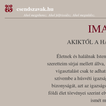
csendszavak.hu
Ahol megpihensz. Ahol felfrissülsz. Ahol megtalálsz.
IM
AKIKTŐL A H
Életnek és halálnak Ist
szeretteim sírjai mellett állva
vigasztalást csak te adha
szívembe a húsvéti igazsá
bizonyságát, azt az igazságo
földi élet törvényei szerint 
ismét m