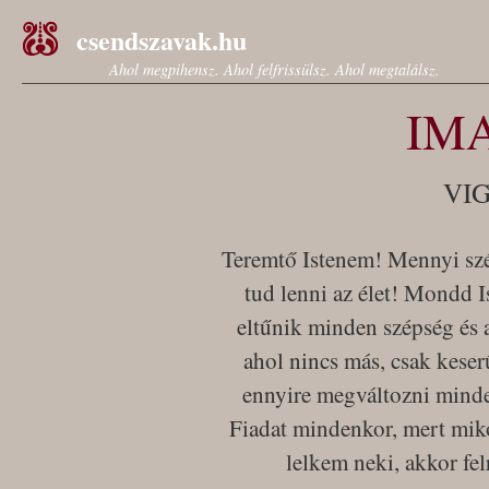
csendszavak.hu
Ahol megpihensz. Ahol felfrissülsz. Ahol megtalálsz.
IM
VI
Teremtő Istenem! Mennyi szé
tud lenni az élet! Mondd 
eltűnik minden szépség és a
ahol nincs más, csak kese
ennyire megváltozni mind
Fiadat mindenkor, mert mik
lelkem neki, akkor fel