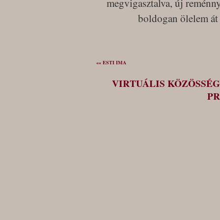
megvigasztalva, új reménny
boldogan ölelem át
«« ESTI IMA
VIRTUÁLIS KÖZÖSSÉG
PR