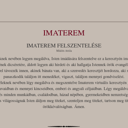
IMATEREM
IMATEREM FELSZENTELÉSE
Miklós Attila
knek nevében legyen megáldva, Isten imádására felszentelve ez a keresztyén im
ének dicséretére, áldott legyen aki hirdeti és aki hallgatja Istennek örök evangé
el távozzék innen, akinek bánata van, aki a szenvedés keresztjét hordozza, aki
panaszkodik találjon itt menedéket, vigaszt, találjon mennyei gondviselést.
éleknek nevében légy megáldva és megszentelve Imaterem virtuális keresztyén
 javaidban és mennyei kincseidben, emberi és angyali céljaidban. Légy megáld
s minden munkádban, családodban, házad népében, gyermekeidben nemzetség
 világosságnak Isten áldjon meg titeket, szenteljen meg titeket, tartson meg t
örökkévalóságban. Ámen.