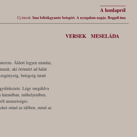
A honlapról
Új írások:
Ima bélrákgyanús betegért
,
A nyugalom napja
,
Reggeli ima
VERSEK
MESELÁDA
aterem. Áldott legyen mindaz,
liumát, aki örömért ad hálát
 szegénység, betegség miatt
 gyülekezete. Légy megáldva
va házaidban, műhelyeidben,
ről nemzetségre.
iteket mind az időben, mind az