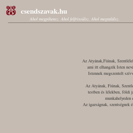
csendszavak.hu
Ahol megpihensz. Ahol felfrissülsz. Ahol megtalálsz.
Az Atyának,Fiúnak, Szentléle
ami itt elhangzik Isten nev
Istennek megszentelt szívv
Az Atyának, Fiúnak, Szentl
testben és lélekben, földi
munkahelyeden é
Az igazságnak, szentségnek és