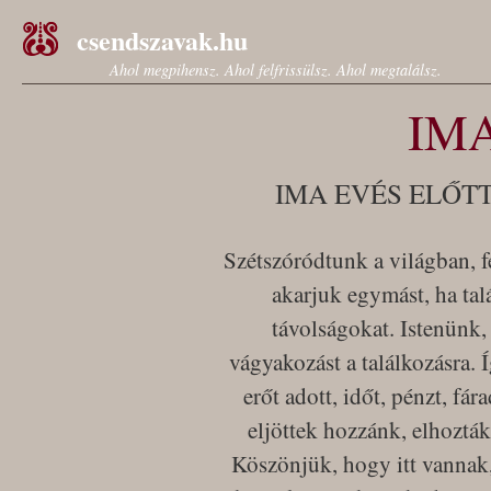
csendszavak.hu
Ahol megpihensz. Ahol felfrissülsz. Ahol megtalálsz.
IM
IMA EVÉS ELŐT
Szétszóródtunk a világban, fe
akarjuk egymást, ha tal
távolságokat. Istenünk,
vágyakozást a találkozásra. Í
erőt adott, időt, pénzt, fá
eljöttek hozzánk, elhozták
Köszönjük, hogy itt vannak,