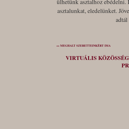
ülhetünk asztalhoz ebédelni.
asztalunkat, eledelünket. Jöv
adtá
«« MEGHALT SZERETTEINKÉRT IMA
VIRTUÁLIS KÖZÖSSÉG
PR