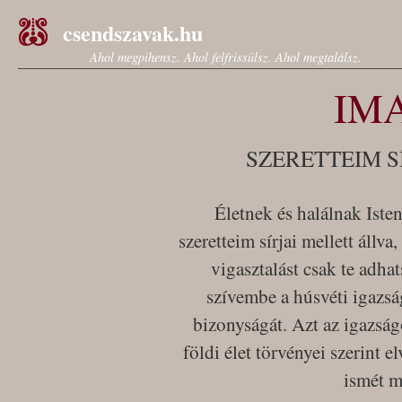
csendszavak.hu
Ahol megpihensz. Ahol felfrissülsz. Ahol megtalálsz.
IM
SZERETTEIM S
Életnek és halálnak Ist
szeretteim sírjai mellett állva
vigasztalást csak te adha
szívembe a húsvéti igazsá
bizonyságát. Azt az igazságo
földi élet törvényei szerint 
ismét m