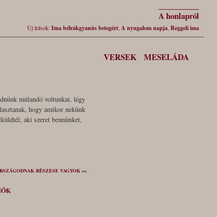
A honlapról
Új írások:
Ima bélrákgyanús betegért
,
A nyugalom napja
,
Reggeli ima
VERSEK
MESELÁDA
lednünk múlandó voltunkat, légy
álasztanak, hogy amikor nekünk
küldtél, aki szeret bennünket,
RSZÁGODNAK RÉSZESE VAGYOK »»
IÓK