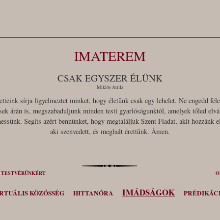
IMATEREM
CSAK EGYSZER ÉLÜNK
Miklós Attila
tteink sírja figyelmeztet minket, hogy életünk csak egy lehelet. Ne engedd fe
ések árán is, megszabaduljunk minden testi gyarlóságunktól, amelyek tőled elv
hessünk. Segíts azért bennünket, hogy megtaláljuk Szent Fiadat, akit hozzánk el
aki szenvedett, és meghalt érettünk. Ámen.
S TESTVÉRÜNKÉRT
O
IMÁDSÁGOK
RTUÁLIS KÖZÖSSÉG
HITTANÓRA
PRÉDIKÁC