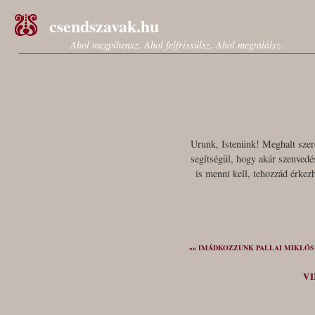
csendszavak.hu
Ahol megpihensz. Ahol felfrissülsz. Ahol megtalálsz.
Urunk, Istenünk! Meghalt szere
segítségül, hogy akár szenved
is menni kell, tehozzád érkez
«« IMÁDKOZZUNK PALLAI MIKLÓ
VI