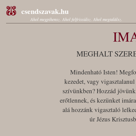
csendszavak.hu
Ahol megpihensz. Ahol felfrissülsz. Ahol megtalálsz.
IM
MEGHALT SZER
Mindenható Isten! Megfog
kezedet, vagy vigasztalanul
szívünkben? Hozzád jövünk 
erőtlennek, és kezünket imára
alá hozzánk vigasztaló lelke
úr Jézus Krisztus