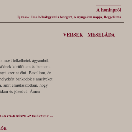
A honlapról
Új írások:
Ima bélrákgyanús betegért
,
A nyugalom napja
,
Reggeli ima
VERSEK
MESELÁDA
 s most felkelhetek ágyamból,
űködnek körülöttem és bennem.
yei szerint élni. Bevallom, én
amelyekért bánkódok s amelyeket
m, amit elmulasztottam, hogy
vidám és jókedvű. Ámen
ILÁG CSAK RÉSZE AZ EGÉSZNEK »»
IÓK