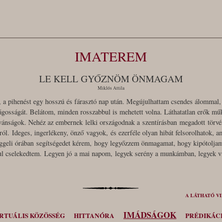
IMATEREM
LE KELL GYŐZNÖM ÖNMAGAM
Miklós Attila
 a pihenést egy hosszú és fárasztó nap után. Megújulhattam csendes álommal,
lágosságát. Belátom, minden rosszabbul is mehetett volna. Láthatatlan erők m
ívánságok. Nehéz az embernek lelki országodnak a szentírásban megadott törvén
ól. Ideges, ingerlékeny, önző vagyok, és ezerféle olyan hibát felsorolhatok, 
eggeli órában segítségedet kérem, hogy legyőzzem önmagamat, hogy kipótolja
ul cselekedtem. Legyen jó a mai napom, legyek serény a munkámban, legyek 
A LÁTHATÓ V
IMÁDSÁGOK
RTUÁLIS KÖZÖSSÉG
HITTANÓRA
PRÉDIKÁC