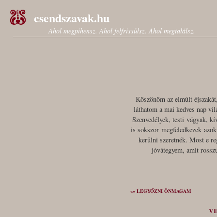
csendszavak.hu
Ahol megpihensz. Ahol felfrissülsz. Ahol megtalálsz.
Köszönöm az elmúlt éjszakát,
láthatom a mai kedves nap vi
Szenvedélyek, testi vágyak, k
is sokszor megfeledkezek azokr
kerülni szeretnék. Most e r
jóvátegyem, amit rossz
«« LEGYŐZNI ÖNMAGAM
VI