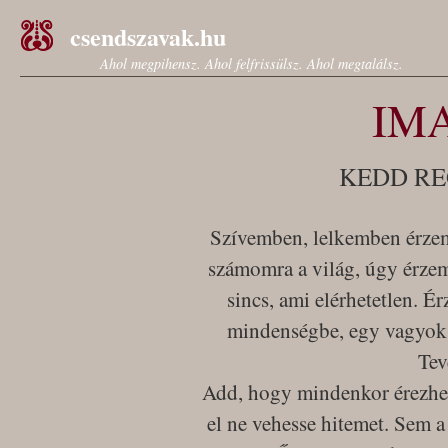
csendszavak.hu
Ahol megpihensz. Ahol felfrissülsz. Ahol megtalálsz.
IM
KEDD RE
Szívemben, lelkemben érzem
számomra a világ, úgy érze
sincs, ami elérhetetlen. É
mindenségbe, egy vagyok 
Tev
Add, hogy mindenkor érezhe
el ne vehesse hitemet. Sem 