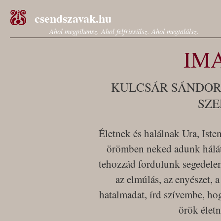
csendszavak.hu
Ahol megpihensz. Ahol felfrissülsz. Ahol megtalálsz.
IM
KULCSÁR SÁNDOR
SZE
Életnek és halálnak Ura, Iste
örömben neked adunk hálá
tehozzád fordulunk segedelem
az elmúlás, az enyészet, 
hatalmadat, írd szívembe, hog
örök élet