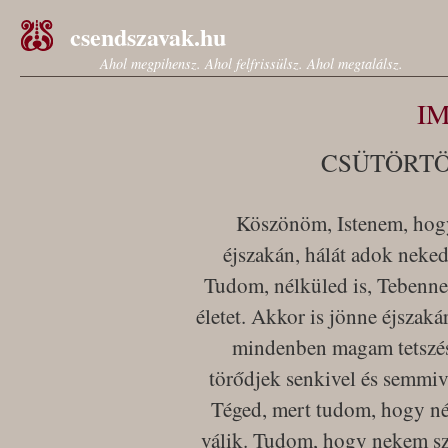
csendszavak.hu
Ahol megpihensz. Ahol felfrissülsz. Ahol megtalálsz.
I
CSÜTÖRTÖ
Köszönöm, Istenem, hogy
éjszakán, hálát adok neked
Tudom, nélküled is, Tebenned 
életet. Akkor is jönne éjszak
mindenben magam tetszés
törődjek senkivel és semmi
Téged, mert tudom, hogy nél
válik. Tudom, hogy nekem sz