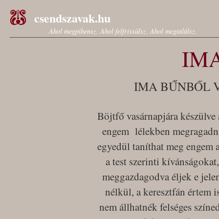
csendszavak.hu
Ahol megpihensz. Ahol felfrissülsz. Ahol megtalálsz.
IM
IMA BŰNBŐL 
Böjtfő vasárnapjára készülve
engem lélekben megragadni 
egyedül taníthat meg engem a
a test szerinti kívánságokat
meggazdagodva éljek e jelen
nélkül, a keresztfán értem 
nem állhatnék felséges színed