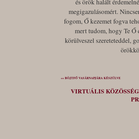
és örök halált érdemeln
megigazulásomért. Nincsen
fogom, Ő kezemet fogva teho
mert tudom, hogy Te Ő é
körülveszel szereteteddel, 
örökkö
«« BÖJTFŐ VASÁRNAPJÁRA KÉSZÜLVE
VIRTUÁLIS KÖZÖSSÉG
PR