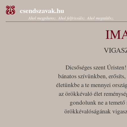
csendszavak.hu
Ahol megpihensz. Ahol felfrissülsz. Ahol megtalálsz.
IM
VIGAS
Dicsőséges szent Úristen!
bánatos szívünkben, erősíts,
életünkbe a te mennyei orszá
az örökkévaló élet reménysé
gondolunk ne a temető
örökkévalóságának vigaszt