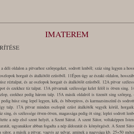
IMATEREM
RÍTÉSE
k; a déli oldalon a pitvarhoz szőnyegeket, sodrott lenből; száz sing legyen a h
z oszlopok horgait és átalkötőit ezüstből. 11Épen úgy az északi oldalon, hosszá
sz réztalpat, és az oszlopok horgait és átalkötőit ezüstből. 12A pitvar széles
pot és ezekhez tíz talpat. 13A pitvarnak szélessége kelet felől is ötven sing. 
zlop, ezekhez pedig három talp. 15A másik oldalról is tizenöt sing szőnyeg,
 pedig húsz sing lepel legyen, kék, és bíborpiros, és karmazsinszínű és sodro
gy talp. 17A pitvar minden oszlopát ezüst átalkötők vegyék körül, horgaik 
z sing, és szélessége ötven-ötven, magassága pedig öt sing; leplei sodrott lenb
ette a nép első szent helyét, a Szent Sátrat. A szent Sátor, voltaképpen Isten
akaratát, ugyanakkor abban fogadta a nép áldozatát és könyörgését. A Szent Sáto
 a sátor, a másik a pitvar, vagyis az udvar, aminek a nagysága kb. 25×50 méte