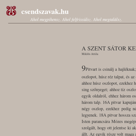
csendszavak.hu
Ahol megpihensz. Ahol felfrissülsz. Ahol megtalálsz.
A SZENT SÁTOR KE
Miklós Attila
9
Pitvart is csinálj a hajlékna
oszlopot, húsz réz talpat, és a
ahhoz húsz oszlopot, ezekhez hú
sing szőnyeget; ahhoz tíz oszlo
egyik oldalról, ehhez három os
három talp. 16A pitvar kapuján
négy oszlop, ezekhez pedig né
legyenek. 18A pitvar hossza szá
Isten parancsára Mózes megépít
szolgált, hogy ott jelentse ki 
állt. Az egyik része volt maga