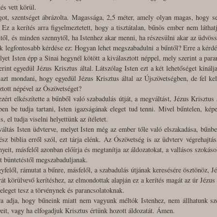
és vett körül.
got, szentséget ábrázolta. Magassága, 2,5 méter, amely olyan magas, hogy senk
 Ez a kerítés arra figyelmeztetett, hogy a tisztátalan, bűnös ember nem láthatj
től, és minden szennytől, ha Istenhez akar menni, ha részesülni akar az üdvös
 legfontosabb kérdése ez: Hogyan lehet megszabadulni a bűntől? Erre a kérdés
yet Isten épp a Sinai hegynél kötött a kiválasztott néppel, mely szerint a par
rint egyedül Jézus Krisztus által. Látszólag Isten ezt a két lehetőséget kínálj
zt mondani, hogy egyedül Jézus Krisztus által az Újszövetségben, de fel kel
ztott népével az Ószövetséget?
ezért elkészítette a bűnből való szabadulás útját, a megváltást, Jézus Krisztus 
ében be tudja tartani, Isten igazságának eleget tud tenni. Mivel bűntelen, ké
, el tudja viselni helyettünk az ítéletet.
ltás Isten üdvterve, melyet Isten még az ember tőle való elszakadása, bűnbees
sz biblia erről szól, ezt tárja elénk. Az Ószövetség is az üdvterv végrehajtás
ényeit, másfelől azonban előírja és megtanítja az áldozatokat, a vallásos szokás
t büntetéstől megszabaduljanak.
gyfelől, rámutat a bűnre, másfelől, a szabadulás útjának keresésére ösztönöz, J
rát körülvevő kerítéshez, az elmondottak alapján ez a kerítés magát az úr Jézus 
i eleget tesz a törvénynek és parancsolatoknak.
 adja, hogy bűneink miatt nem vagyunk méltók Istenhez, nem állhatunk szen
yeit, vagy ha elfogadjuk Krisztus értünk hozott áldozatát. Ámen.