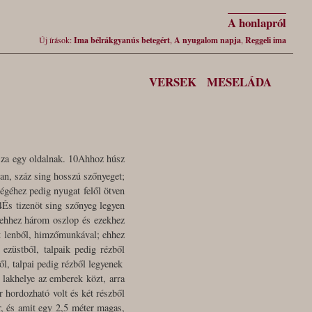
A honlapról
Új írások:
Ima bélrákgyanús betegért
,
A nyugalom napja
,
Reggeli ima
VERSEK
MESELÁDA
ossza egy oldalnak. 10Ahhoz húsz
ban, száz sing hosszú szőnyeget;
ségéhez pedig nyugat felől ötven
14És tizenöt sing szőnyeg legyen
 ehhez három oszlop és ezekhez
tt lenből, himzőmunkával; ehhez
ezüstből, talpaik pedig rézből
ől, talpai pedig rézből legyenek
 lakhelye az emberek közt, arra
r hordozható volt és két részből
r, és amit egy 2,5 méter magas,