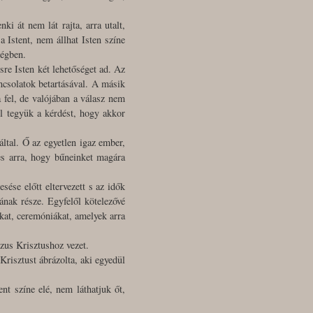
i át nem lát rajta, arra utalt,
a Istent, nem állhat Isten színe
ségben.
re Isten két lehetőséget ad. Az
ancsolatok betartásával. A másik
a fel, de valójában a válasz nem
l tegyük a kérdést, hogy akkor
által. Ő az egyetlen igaz ember,
pes arra, hogy bűneinket magára
ése előtt eltervezett s az idők
ának része. Egyfelől kötelezővé
okat, ceremóniákat, amelyek arra
ézus Krisztushoz vezet.
Krisztust ábrázolta, aki egyedül
t színe elé, nem láthatjuk őt,