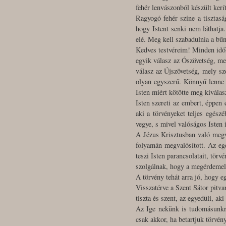
fehér lenvászonból készült kerít
Ragyogó fehér színe a tisztasá
hogy Istent senki nem láthatja.
elé. Meg kell szabadulnia a bűn
Kedves testvéreim! Minden idők
egyik válasz az Ószövetség, mel
válasz az Újszövetség, mely sze
olyan egyszerű. Könnyű lenne a
Isten miért kötötte meg kiválas
Isten szereti az embert, éppen 
aki a törvényeket teljes egész
vegye, s mivel valóságos Isten is
A Jézus Krisztusban való megvá
folyamán megvalósított. Az egé
teszi Isten parancsolatait, törv
szolgálnak, hogy a megérdemel
A törvény tehát arra jó, hogy e
Visszatérve a Szent Sátor pitva
tiszta és szent, az egyedüli, ak
Az Ige nekünk is tudomásunkra
csak akkor, ha betartjuk törvén