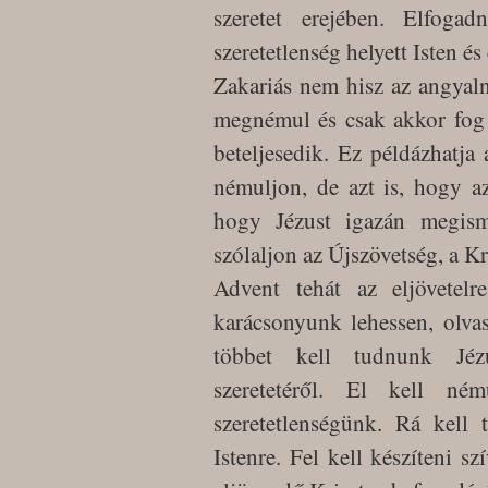
szeretet erejében. Elfogad
szeretetlenség helyett Isten és
Zakariás nem hisz az angyaln
megnémul és csak akkor fog 
beteljesedik. Ez példázhatja 
némuljon, de azt is, hogy a
hogy Jézust igazán megisme
szólaljon az Újszövetség, a K
Advent tehát az eljövetelr
karácsonyunk lehessen, olvas
többet kell tudnunk Jézus
szeretetéről. El kell né
szeretetlenségünk. Rá kell 
Istenre. Fel kell készíteni s