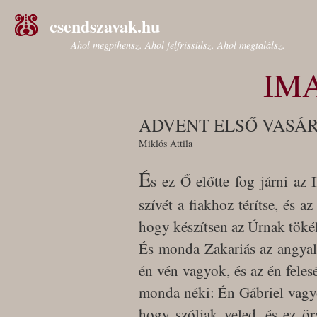
csendszavak.hu
Ahol megpihensz. Ahol felfrissülsz. Ahol megtalálsz.
IM
ADVENT ELSŐ VASÁ
Miklós Attila
É
s ez Ő előtte fog járni az 
szívét a fiakhoz térítse, és a
hogy készítsen az Úrnak tökél
És monda Zakariás az angyal
én vén vagyok, és az én felesé
monda néki: Én Gábriel vagyok
hogy szóljak veled, és ez ö