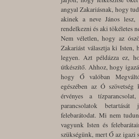
angyal Zakariásnak, hogy tud
akinek a neve János lesz, a
rendelkezni és aki tökéletes n
Nem véletlen, hogy az ószöv
Zakariást választja ki Isten
legyen. Azt példázza ez, h
útkészítő. Ahhoz, hogy igaz
hogy Ő valóban Megváltón
egészében az Ó szövetség 
érvényes a tízparancsolat
parancsolatok betartását 
felebarátodat. Mi nem tudunk
vagyunk Isten és felebaráta
szükségünk, mert Ő az igazi sz