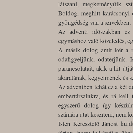
látszani, megkeményítik szí
Boldog, meghitt karácsonyi e
gyöngédség van a szívekben.
Az adventi időszakban ez 
egymáshoz való közeledés, eg
A másik dolog amit kér a m
odafigyeljünk, odatérjünk. I
parancsolatait, akik a hit útj
akaratának, kegyelmének és s
Az adventben tehát ez a két do
embertársainkra, és rá kell
egyszerű dolog így készül
számára utat készíteni, nem k
Isten Keresztelő Jánost küld
járjon, hogy felkészítse őke