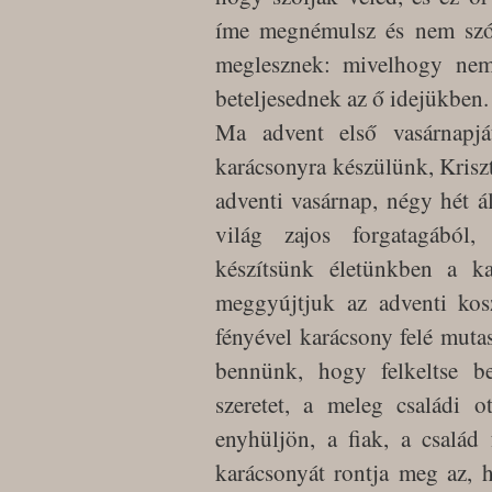
íme megnémulsz és nem szó
meglesznek: mivelhogy nem
beteljesednek az ő idejükben
Ma advent első vasárnapj
karácsonyra készülünk, Krisztu
adventi vasárnap, négy hét á
világ zajos forgatagából,
készítsünk életünkben a k
meggyújtjuk az adventi kosz
fényével karácsony felé muta
bennünk, hogy felkeltse b
szeretet, a meleg családi 
enyhüljön, a fiak, a család 
karácsonyát rontja meg az,