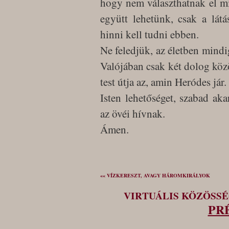
hogy nem választhatnak el m
együtt lehetünk, csak a lát
hinni kell tudni ebben.
Ne feledjük, az életben mindig
Valójában csak két dolog közö
test útja az, amin Heródes jár.
Isten lehetőséget, szabad aka
az övéi hívnak.
Ámen.
«« VÍZKERESZT, AVAGY HÁROMKIRÁLYOK
VIRTUÁLIS KÖZÖSS
PR