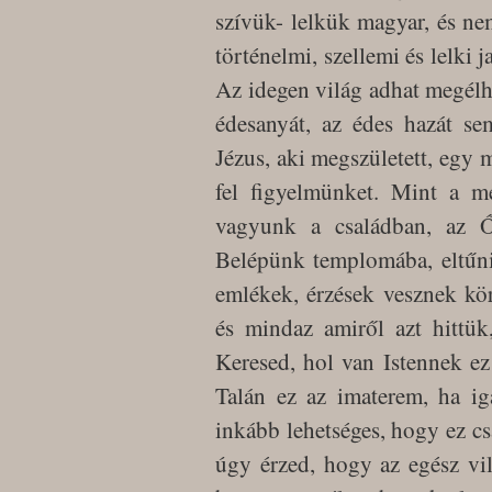
szívük- lelkük magyar, és nem
történelmi, szellemi és lelki 
Az idegen világ adhat megélhe
édesanyát, az édes hazát se
Jézus, aki megszületett, egy 
fel figyelmünket. Mint a 
vagyunk a családban, az Ő
Belépünk templomába, eltűnik 
emlékek, érzések vesznek kö
és mindaz amiről azt hittük
Keresed, hol van Istennek e
Talán ez az imaterem, ha ig
inkább lehetséges, hogy ez cs
úgy érzed, hogy az egész vi