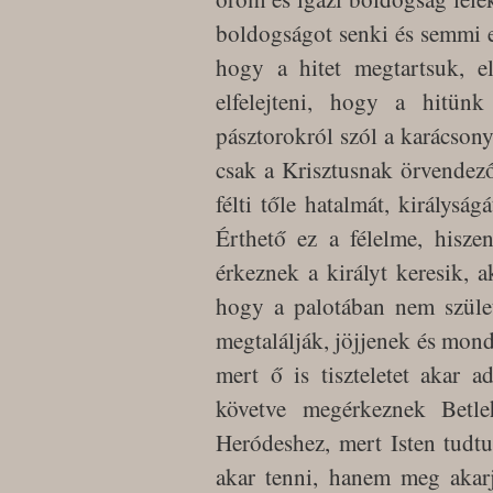
boldogságot senki és semmi el
hogy a hitet megtartsuk, e
elfelejteni, hogy a hitün
pásztorokról szól a karácsony
csak a Krisztusnak örvendez
félti tőle hatalmát, királyság
Érthető ez a félelme, hisze
érkeznek a királyt keresik, a
hogy a palotában nem szület
megtalálják, jöjjenek és mond
mert ő is tiszteletet akar a
követve megérkeznek Betl
Heródeshez, mert Isten tudtu
akar tenni, hanem meg akarj