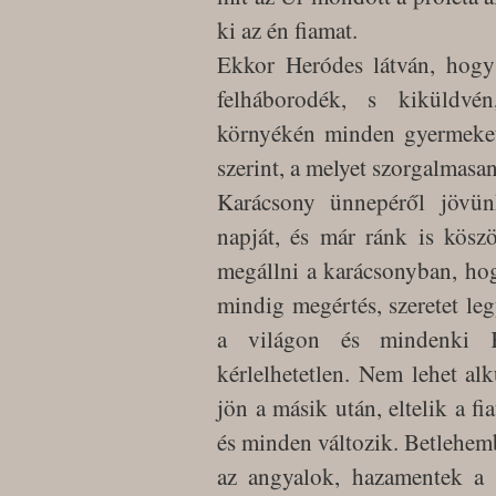
ki az én fiamat.
Ekkor Heródes látván, hogy 
felháborodék, s kiküldvé
környékén minden gyermeket,
szerint, a melyet szorgalmasa
Karácsony ünnepéről jövün
napját, és már ránk is kösz
megállni a karácsonyban, ho
mindig megértés, szeretet le
a világon és mindenki Kr
kérlelhetetlen. Nem lehet al
jön a másik után, eltelik a fi
és minden változik. Betlehemb
az angyalok, hazamentek a p