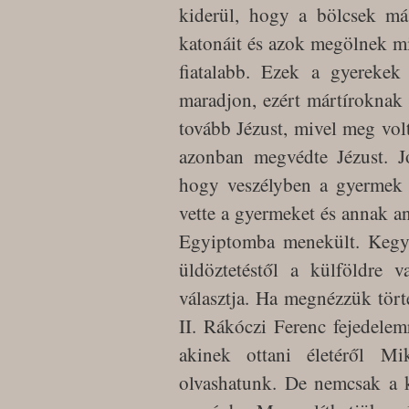
kiderül, hogy a bölcsek má
katonáit és azok megölnek m
fiatalabb. Ezek a gyerekek
maradjon, ezért mártíroknak 
tovább Jézust, mivel meg vol
azonban megvédte Jézust. Jó
hogy veszélyben a gyermek é
vette a gyermeket és annak any
Egyiptomba menekült. Kegyet
üldöztetéstől a külföldre 
választja. Ha megnézzük tör
II. Rákóczi Ferenc fejedele
akinek ottani életéről Mi
olvashatunk. De nemcsak a 