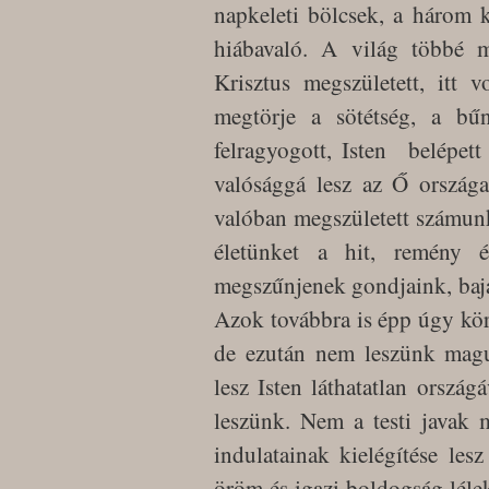
napkeleti bölcsek, a három 
hiábavaló. A világ többé m
Krisztus megszületett, itt 
megtörje a sötétség, a bű
felragyogott, Isten belépett 
valósággá lesz az Ő országa
valóban megszületett számunk
életünket a hit, remény 
megszűnjenek gondjaink, baj
Azok továbbra is épp úgy kö
de ezután nem leszünk magu
lesz Isten láthatatlan országá
leszünk. Nem a testi javak 
indulatainak kielégítése les
öröm és igazi boldogság lélek 