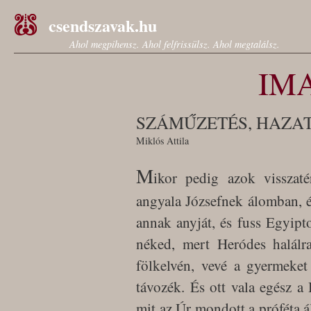
csendszavak.hu
Ahol megpihensz. Ahol felfrissülsz. Ahol megtalálsz.
IM
SZÁMŰZETÉS, HAZA
Miklós Attila
M
ikor pedig azok visszat
angyala Józsefnek álomban, é
annak anyját, és fuss Egyip
néked, mert Heródes halálr
fölkelvén, vevé a gyermeket
távozék. És ott vala egész a 
mit az Úr mondott a próféta á