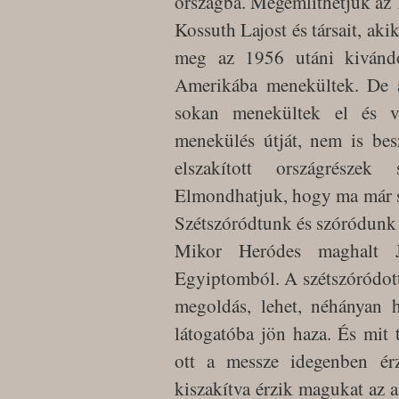
országba. Megemlíthetjük az 
Kossuth Lajost és társait, ak
meg az 1956 utáni kivándo
Amerikába menekültek. De a
sokan menekültek el és vá
menekülés útját, nem is bes
elszakított országrészek
Elmondhatjuk, hogy ma már sz
Szétszóródtunk és szóródunk
Mikor Heródes maghalt Jó
Egyiptomból. A szétszóródot
megoldás, lehet, néhányan 
látogatóba jön haza. És mit
ott a messze idegenben ér
kiszakítva érzik magukat az 