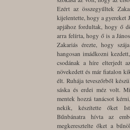
Ezért az összegyűltek Zaka
kijelentette, hogy a gyereket
apjához fordultak, hogy ő dö
arra felírta, hogy ő is a Jáno
Zakariás érezte, hogy szája
hangosan imádkozni kezdett, 
csodának a híre elterjedt 
növekedett és már fiatalon kik
élt. Ruhája teveszőrből készü
sáska és erdei méz volt. Mi
mentek hozzá tanácsot kérni,
nekik, készítette őket Ist
Bűnbánatra hívta az emb
megkeresztelte őket a bűnök