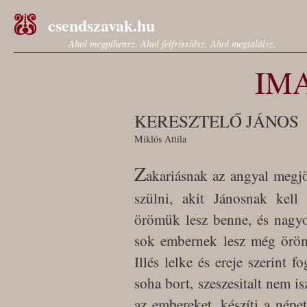
csendszavak.hu
Ahol megpihensz. Ahol felfrissülsz. Ahol megtalálsz.
IM
KERESZTELŐ JÁNOS
Miklós Attila
Z
akariásnak az angyal megj
szülni, akit Jánosnak kel
örömük lesz benne, és nagy
sok embernek lesz még öröm
Illés lelke és ereje szerint f
soha bort, szeszesitalt nem is
az embereket, készíti a népe