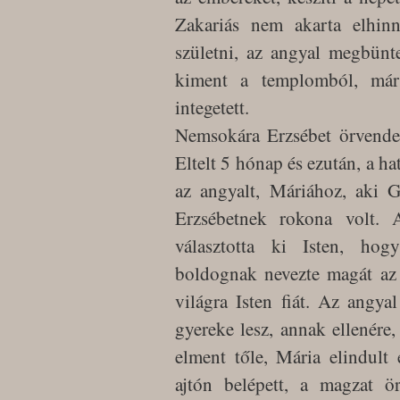
Zakariás nem akarta elhin
születni, az angyal megbün
kiment a templomból, már
integetett.
Nemsokára Erzsébet örvendez
Eltelt 5 hónap és ezután, a ha
az angyalt, Máriához, aki G
Erzsébetnek rokona volt. 
választotta ki Isten, hog
boldognak nevezte magát az 
világra Isten fiát. Az angya
gyereke lesz, annak ellenére
elment tőle, Mária elindult
ajtón belépett, a magzat ö