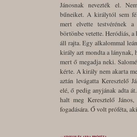
Jánosnak nevezték el. Ne
bűneiket. A királytól sem fé
mert elvette testvérének a 
börtönbe vetette. Heródiás, a 
áll rajta. Egy alkalommal leá
király azt mondta a lánynak, h
mert ő megadja neki. Salomé, 
kérte. A király nem akarta meg
aztán levágatta Keresztelő Já
elé, ő pedig anyjának adta á
halt meg Keresztelő János, 
fogadására. Ő volt próféta, aki
«« SIMEON ÉS ANNA PRÓFÉTA