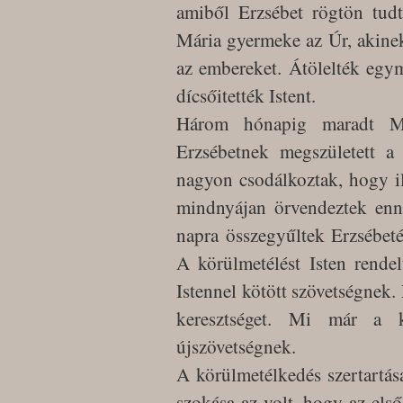
amiből Erzsébet rögtön tudt
Mária gyermeke az Úr, akinek 
az embereket. Átölelték egy
dícsőitették Istent.
Három hónapig maradt Már
Erzsébetnek megszületett a
nagyon csodálkoztak, hogy il
mindnyájan örvendeztek enn
napra összegyűltek Erzsébet
A körülmetélést Isten rendelt
Istennel kötött szövetségnek.
keresztséget. Mi már a k
újszövetségnek.
A körülmetélkedés szertartás
szokása az volt, hogy az első