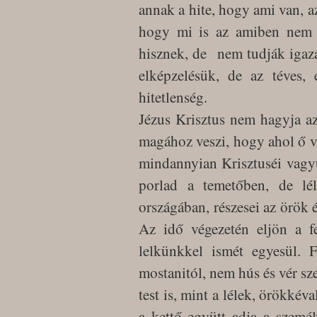
annak a hite, hogy ami van, 
hogy mi is az amiben nem 
hisznek, de nem tudják igazá
elképzelésük, de az téves, 
hitetlenség.
Jézus Krisztus nem hagyja az
magához veszi, hogy ahol ő v
mindannyian Krisztuséi vagyu
porlad a temetőben, de lé
országában, részesei az örök 
Az idő végezetén eljön a f
lelkünkkel ismét egyesül. 
mostanitól, nem hús és vér sze
test is, mint a lélek, örökkéva
a kettő együtt adja a személ