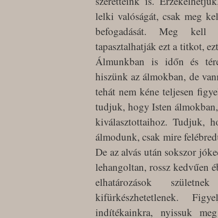
szeretteink is. Érzékelhetjü
lelki valóságát, csak meg ke
befogadását. Meg kell 
tapasztalhatják ezt a titkot, e
Álmunkban is időn és tér
hiszünk az álmokban, de vann
tehát nem kéne teljesen figy
tudjuk, hogy Isten álmokban, 
kiválasztottaihoz. Tudjuk,
álmodunk, csak mire felébredü
De az alvás után sokszor jók
lehangoltan, rossz kedvűen é
elhatározások szület
kifürkészhetetlenek. Fig
indítékainkra, nyissuk me