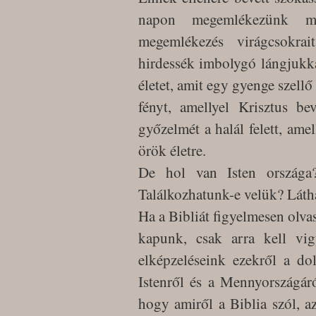
napon megemlékezünk meg
megemlékezés virágcsokra
hirdessék imbolygó lángjukka
életet, amit egy gyenge szellő
fényt, amellyel Krisztus be
győzelmét a halál felett, amel
örök életre.
De hol van Isten országa
Találkozhatunk-e velük? Láth
Ha a Bibliát figyelmesen olva
kapunk, csak arra kell vig
elképzeléseink ezekről a do
Istenről és a Mennyországáró
hogy amiről a Biblia szól, 