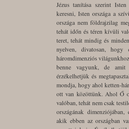
Jézus tanítása szerint Iste
keresni, Isten országa a szí
országa nem földrajzilag me
tehát időn és téren kívüli va
teret, tehát mindig és minde
nyelven, divatosan, hogy
háromdimenziós világunkhoz 
benne vagyunk, de amit 
érzékelhetjük és megtapasztal
mondja, hogy ahol ketten-há
ott van közöttünk. Ahol Ő ot
valóban, tehát nem csak testi
országának dimenziójában, 
akik ebben az országban va