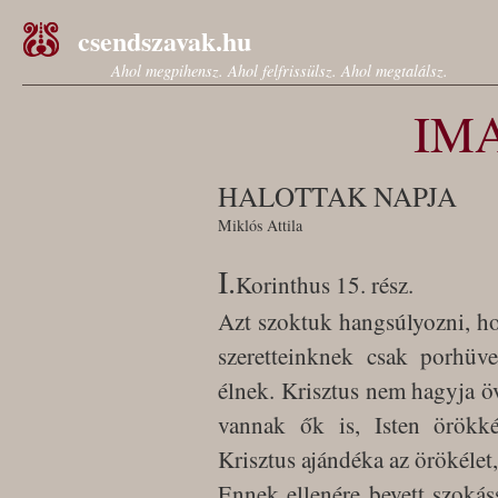
csendszavak.hu
Ahol megpihensz. Ahol felfrissülsz. Ahol megtalálsz.
IM
HALOTTAK NAPJA
Miklós Attila
I.
Korinthus 15. rész.
Azt szoktuk hangsúlyozni, ho
szeretteinknek csak porhüv
élnek. Krisztus nem hagyja övé
vannak ők is, Isten örökk
Krisztus ajándéka az örökélet
Ennek ellenére bevett szokás