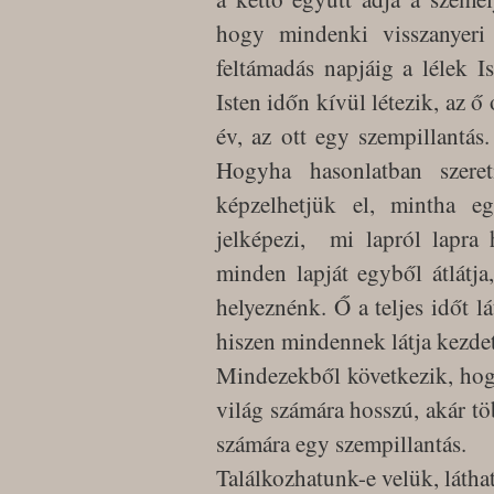
hogy mindenki visszanyeri 
feltámadás napjáig a lélek 
Isten időn kívül létezik, az 
év, az ott egy szempillantás.
Hogyha hasonlatban szere
képzelhetjük el, mintha e
jelképezi, mi lapról lapra
minden lapját egyből átlátj
helyeznénk. Ő a teljes időt l
hiszen mindennek látja kezdeté
Mindezekből következik, hogy
világ számára hosszú, akár tö
számára egy szempillantás.
Találkozhatunk-e velük, látha