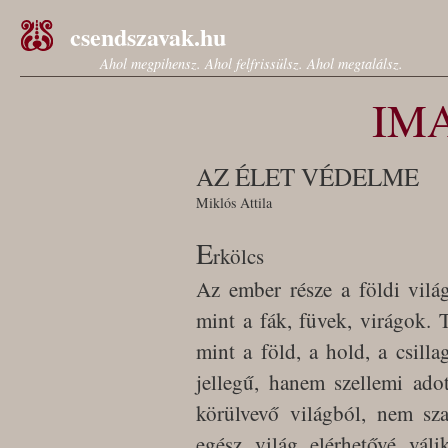
csendszavak.hu
Ahol megpihensz. Ahol felfrissülsz. Ahol megtalálsz.
IM
AZ ÉLET VÉDELME
Miklós Attila
E
rkölcs
Az ember része a földi vilá
mint a fák, füvek, virágok.
mint a föld, a hold, a csill
jellegű, hanem szellemi ado
körülvevő világból, nem sza
egész világ elérhetővé vál