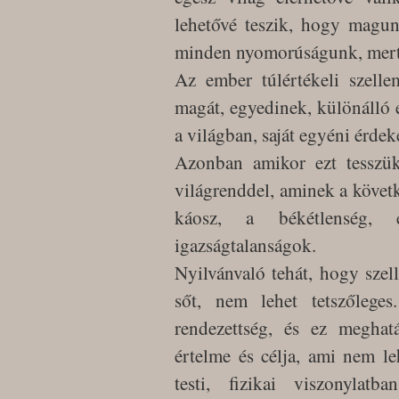
lehetővé teszik, hogy magun
minden nyomorúságunk, mert m
Az ember túlértékeli szelle
magát, egyedinek, különálló 
a világban, saját egyéni érdeke
Azonban amikor ezt tesszü
világrenddel, aminek a követ
káosz, a békétlenség,
igazságtalanságok.
Nyilvánvaló tehát, hogy sze
sőt, nem lehet tetszőlege
rendezettség, és ez meghat
értelme és célja, ami nem l
testi, fizikai viszonylat