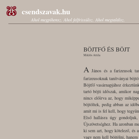
csendszavak.hu
Ahol megpihensz. Ahol felfrissülsz. Ahol megtalálsz.
BÖJTFŐ ÉS BÖJT
Miklós Attila
A
János és a farizeusok ta
farizeusoknak tanítványai böjt
Böjtfő vasárnapjához érkeztünk
tartó böjti időszak, amikor n
nincs előírva az, hogy miképpe
böjtöltek, pedig abban az időb
amit mi is fel kell, hogy tegy
Első hallásra úgy gondoljuk,
Újszövetséghez. Ha azonban meg
ki sem azt, hogy kötelező, és 
vagy nem kell böjtölni, hanem 