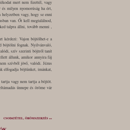
lékodat mert nem fizettél, vagy
or és milyen nyomorúság ha ért,
an helyzetben vagy, hogy se enni
usban van. Őt kell megtalálnod,
ked talpra állni, tovább menni ,
t kérdezi: Vajon böjtölhet-e a
 böjtölni fognak. Nyilvánvaló,
ódi, szív szerinti böjtről tanít
lett állunk, amikor annyira fáj
em szívből jövő, valódi. Jézus
k elfogadja böjtünket, imánkat,
artja vagy nem tartja a böjtöt.
feltámadás ünnepe és öröme vár
CSODATÉTEL, ÖRÖMSZERZÉS »»
IÓK