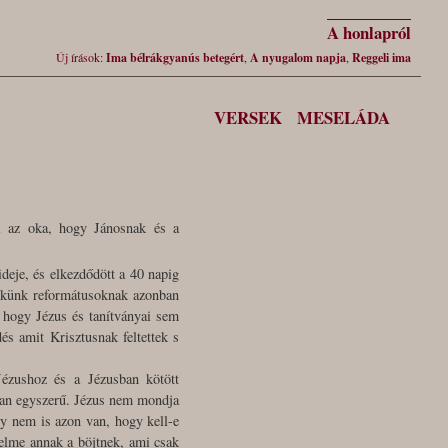
A honlapról
Új írások:
Ima bélrákgyanús betegért
,
A nyugalom napja
,
Reggeli ima
VERSEK
MESELÁDA
i az oka, hogy Jánosnak és a
deje, és elkezdődött a 40 napig
Nekünk reformátusoknak azonban
, hogy Jézus és tanítványai sem
s amit Krisztusnak feltettek s
Jézushoz és a Jézusban kötött
lyan egyszerű. Jézus nem mondja
ly nem is azon van, hogy kell-e
elme annak a böjtnek, ami csak