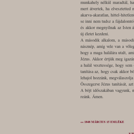
munkahely nélkül maradtál, ha 
mert átvertek, ha elvesztetted
akarva-akaratlan, hittel-hitetl
se inni nem tudsz a fájdalomtó
és akkor megnyílnak az Isten ál
új életet kezdeni.
A második alkalom, a második 
násznép, amíg vele van a vőle
hogy a maga halálára utalt, ami
Jézus. Akkor értjük meg igazán
a halál vesztessége, hogy sem
tanítása az, hogy csak akkor b
lehajol hozzánk, megválaszolja
Összegezve Jézus tanítását, az
A böjt időszakában vagyunk, n
reánk. Ámen.
«« 1848 MÁRCIUS 15 EMLÉKE