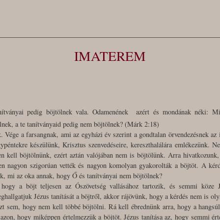
IMATEREM
nítványai pedig böjtölnek vala. Odamenének azért és mondának néki: M
ölnek, a te tanítványaid pedig nem böjtölnek? (Márk 2:18)
. Vége a farsangnak, ami az egyházi év szerint a gondtalan örvendezésnek az i
agypéntekre készülünk, Krisztus szenvedéseire, kereszthalálára emlékezünk. 
n kell böjtölnünk, ezért aztán valójában nem is böjtölünk. Arra hivatkozunk
en nagyon szigorúan vették és nagyon komolyan gyakorolták a böjtöt. A kérdé
ünk, mi az oka annak, hogy Ő és tanítványai nem böjtölnek?
 hogy a böjt teljesen az Ószövetség vallásához tartozik, és semmi köze 
hallgatjuk Jézus tanítását a böjtről, akkor rájövünk, hogy a kérdés nem is o
azt sem, hogy nem kell többé böjtölni. Rá kell ébrednünk arra, hogy a hangsú
azon, hogy miképpen értelmezzük a böjtöt. Jézus tanítása az, hogy semmi ért