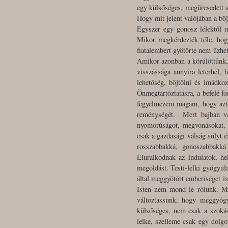
egy külsőséges, megüresedett s
Hogy mit jelent valójában a böj
Egyszer egy gonosz lélektől m
Mikor megkérdezték tőle, hogy
fiatalembert gyötörte nem űzhe
Amikor azonban a körülöttünk, 
visszássága annyira leterhel,
lehetőség, böjtölni és imádko
Önmegtartóztatásra, a befelé fo
fegyelmezem magam, hogy aztán
reménységét. Mert bajban van
nyomorúságot, megvonásokat, a
csak a gazdasági válság súlyt
rosszabbakká, gonoszabbakká
Eluralkodnak az indulatok, hel
megoldást. Testi-lelki gyógyulá
által meggyötört emberiséget i
Isten nem mond le rólunk. Mi
változtassunk, hogy meggyóg
külsőséges, nem csak a szokás
lelke, szelleme csak egy dolgo