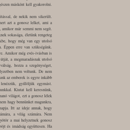
gészen másként kell gyakorolni.
tással, de nekik nem sikerült.
ert azt a gonosz lelket, ami a
an, amikor már semmi nem segít.
nek sokasága, életünk rengeteg
ünkbe, hogy még van egy utolsó
an. Éppen erre van szükségünk.
lére. Amikor még evés-ivásban is
 útját, a megmaradásnak utolsó
válság, hozza a szegénységet,
helyzetben nem voltunk. De nem
unk az emberek is egyre inkább
lenézzük, gyűlöljük egymást.
unkkal. Kiutat kell keresnünk,
hanó világot, ezt a gonosz lélek
n nem hagy bennünket magunkra,
pja. Itt az ideje annak, hogy
zámára, a világ számára. Nem
gyötör a mai helyzetnek gonosz
 böjt és imádság együttesen. Ha