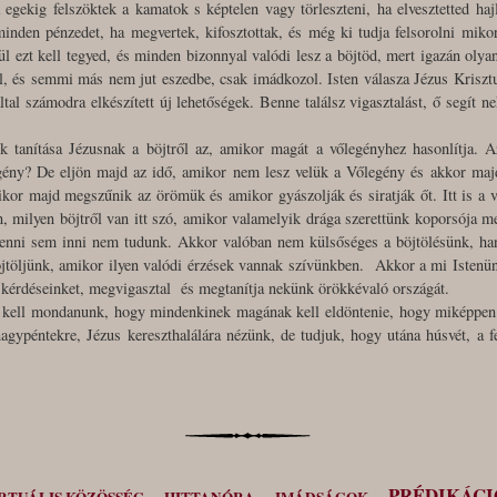
egekig felszöktek a kamatok s képtelen vagy törleszteni, ha elvesztetted haj
 minden pénzedet, ha megvertek, kifosztottak, és még ki tudja felsorolni mik
enül ezt kell tegyed, és minden bizonnyal valódi lesz a böjtöd, mert igazán oly
l, és semmi más nem jut eszedbe, csak imádkozol. Isten válasza Jézus Kriszt
tal számodra elkészített új lehetőségek. Benne találsz vigasztalást, ő segít ne
tanítása Jézusnak a böjtről az, amikor magát a vőlegényhez hasonlítja. Az
gény? De eljön majd az idő, amikor nem lesz velük a Vőlegény és akkor majd
kor majd megszűnik az örömük és amikor gyászolják és siratják őt. Itt is a val
, milyen böjtről van itt szó, amikor valamelyik drága szerettünk koporsója mel
 enni sem inni nem tudunk. Akkor valóban nem külsőséges a böjtölésünk, han
öjtöljünk, amikor ilyen valódi érzések vannak szívünkben. Akkor a mi Istenün
 kérdéseinket, megvigasztal és megtanítja nekünk örökkévaló országát.
t kell mondanunk, hogy mindenkinek magának kell eldöntenie, hogy miképpen t
agypéntekre, Jézus kereszthalálára nézünk, de tudjuk, hogy utána húsvét, a 
PRÉDIKÁC