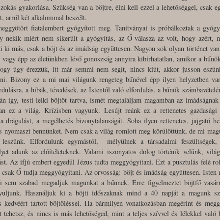
zokás gyakorlása. Szükség van a böjtre, élni kell ezzel a lehetőséggel, csak e
t, arról két alkalommal beszélt.
eggyötört fiatalembert gyógyított meg. Tanítványai is próbálkoztak a gyógyí
 nekik miért nem sikerült a gyógyítás, az Ő válasza az volt, hogy azért, m
ti ki más, csak a böjt és az imádság együttesen. Nagyon sok olyan történet v
vagy épp az életünkben lévő gonoszság annyira kibírhatatlan, amikor a bűnök
 hogy úgy érezzük, itt már semmi nem segít, nincs kiút, akkor jusson esz
zni. Bizony ez a mi mai világunk rengeteg bűnével épp ilyen helyzetben v
rdulásra, a hibák, tévedések, az Istentől való elfordulás, a bűnök számbavéte
 így, testi-lelki böjtöt tartva, ismét megtaláljam magamban az imádságnak
 ez a világ. Krízisben vagyunk. Lesújt reánk ez a rettenetes gazdasági 
 drágulást, a megélhetés bizonytalanságát. Soha ilyen rettenetes, jajgató 
 és nyomaszt bennünket. Nem csak a világ romlott meg körülöttünk, de mi mag
 leszünk. Elfordulunk egymástól, mélyülnek a társadalmi feszültségek, 
yet adunk az előítéleteknek. Valami iszonyatos dolog történik velünk, világ
st. Az ifjú embert egyedül Jézus tudta meggyógyítani. Ezt a pusztulás felé ro
s csak Ő tudja meggyógyítani. Az orvosság: böjt és imádság együttesen. Iste
 sem szabad megadjuk magunkat a bűnnek. Erre figyelmeztet böjtfő vasárna
yuljunk. Használjuk ki a böjti időszaknak mind a 40 napját a magunk s
 kedvéért tartott böjtöléssel. Ha bármilyen vonatkozásban megérint és meg
t tehetsz, és nincs is más lehetőséged, mint a teljes szívvel és lélekkel való