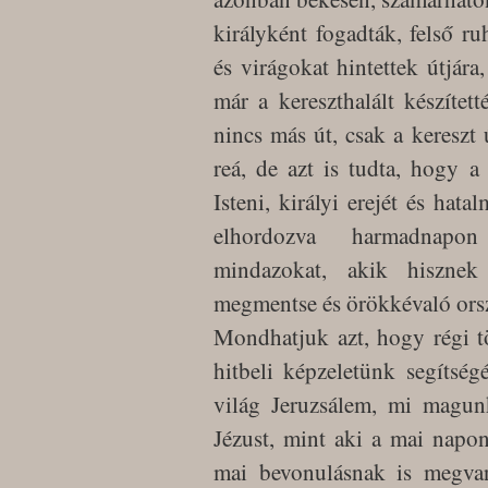
királyként fogadták, felső ru
és virágokat hintettek útjára
már a kereszthalált készítet
nincs más út, csak a kereszt 
reá, de azt is tudta, hogy a
Isteni, királyi erejét és hata
elhordozva harmadnapon f
mindazokat, akik hisznek 
megmentse és örökkévaló orsz
Mondhatjuk azt, hogy régi tö
hitbeli képzeletünk segítség
világ Jeruzsálem, mi magu
Jézust, mint aki a mai napo
mai bevonulásnak is megv