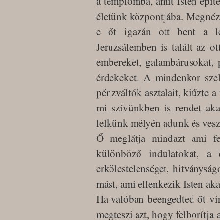
a templomba, amit Isten építe
életünk központjába. Megnéz
e őt igazán ott bent a l
Jeruzsálemben is talált az 
embereket, galambárusokat, p
érdekeket. A mindenkor szelí
pénzváltók asztalait, kiűzte 
mi szívünkben is rendet aka
lelkünk mélyén adunk és ves
Ő meglátja mindazt ami fe
különböző indulatokat, a 
erkölcstelenséget, hitványsá
mást, ami ellenkezik Isten ak
Ha valóban beengedted őt vir
megteszi azt, hogy felborítja 