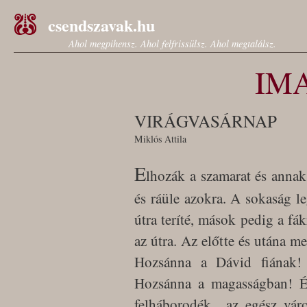
csendszavak.hu
Ahol megpihensz. Ahol felfrissülsz. Ahol megtalálsz.
IM
VIRÁGVASÁRNAP
Miklós Attila
E
lhozák a szamarat és annak 
és ráüle azokra. A sokaság l
útra teríté, mások pedig a fá
az útra. Az előtte és utána m
Hozsánna a Dávid fiának!
Hozsánna a magasságban! É
felháborodék az egész vár