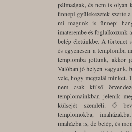
pálmaágak, és nem is olyan 
ünnepi gyülekezetek szerte 
mi magunk is ünnepi hang
imaterembe és foglalkozunk a 
belép életünkbe. A történet 
és egyenesen a templomba m
templomba jöttünk, akkor jó
Valóban jó helyen vagyunk, b
vele, hogy megtalál minket. 
nem csak külső örvendezé
templomainkban jelenik me
külsejét szemléli. Ő be
templomokba, imaházakba,
imaházba is, de belép, és m