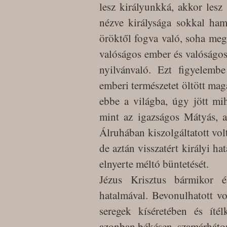
lesz királyunkká, akkor les
nézve királysága sokkal ham
öröktől fogva való, soha meg
valóságos ember és valóságos I
nyilvánvaló. Ezt figyelem
emberi természetet öltött mag
ebbe a világba, úgy jött mih
mint az igazságos Mátyás, ak
Álruhában kiszolgáltatott volt
de aztán visszatért királyi ha
elnyerte méltó büntetését.
Jézus Krisztus bármikor élh
hatalmával. Bevonulhatott v
seregek kíséretében és íté
azonban békésen, szamárháton