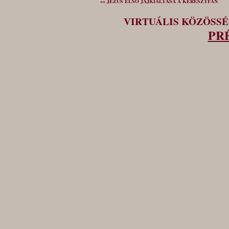
«« JÉZUS ELSŐ JAJKIÁLTÁSA A KERESZTFÁN
VIRTUÁLIS KÖZÖSS
PR