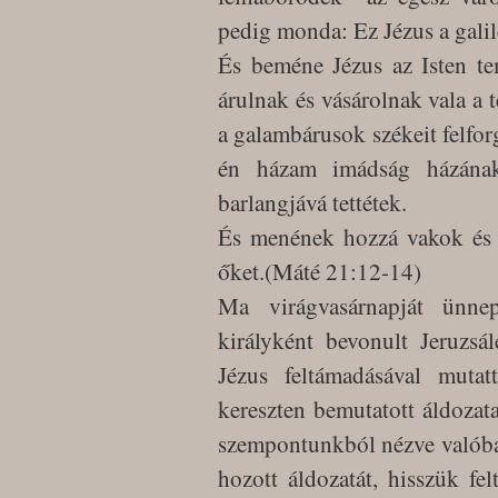
pedig monda: Ez Jézus a galil
És beméne Jézus az Isten te
árulnak és vásárolnak vala a 
a galambárusok székeit felfo
én házam imádság házának
barlangjává tettétek.
És menének hozzá vakok és 
őket.(Máté 21:12-14)
Ma virágvasárnapját ünne
királyként bevonult Jeruzsá
Jézus feltámadásával mutat
kereszten bemutatott áldozata
szempontunkból nézve valóba
hozott áldozatát, hisszük fe