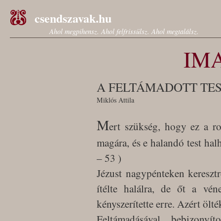
csendszavak.hu
Ahol megpihensz. Ahol felfrissülsz. Ahol megtalálsz.
IM
A FELTÁMADOTT TE
Miklós Attila
M
ert szükség, hogy ez a r
magára, és e halandó test halh
– 53 )
Jézust nagypénteken keresztr
ítélte halálra, de őt a vén
kényszerítette erre. Azért öl
Feltámadásával bebizonyí