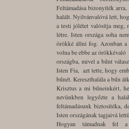
Feltámadása bizonyíték arra,
halált. Nyilvánvalóvá lett, ho
a testi jólétet valósítja meg,
létre. Isten országa soha ne
örökké állni fog. Azonban a
volna be ebbe az örökkévaló
országba, mivel a bűnt választ
Isten Fia, azt tette, hogy emb
bűnét. Kereszthalála a bűn át
Krisztus a mi bűneinkért, he
nevünkben legyőzte a halál
feltámadásunk biztosítéka, de
Isten országának tagjaivá lett
Hogyan támadnak fel a 