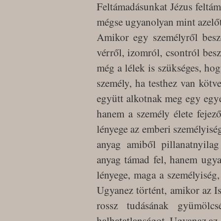
Feltámadásunkat Jézus feltáma
mégse ugyanolyan mint azelőtt 
Amikor egy személyről beszé
vérről, izomról, csontról be
még a lélek is szükséges, hog
személy, ha testhez van kötve
együtt alkotnak meg egy egyé
hanem a személy élete fejező
lényege az emberi személyiség
anyag amiből pillanatnyila
anyag támad fel, hanem ugyan
lényege, maga a személyiség
Ugyanez történt, amikor az Is
rossz tudásának gyümölcsét
halhatatlanságot. Ugyanaz az