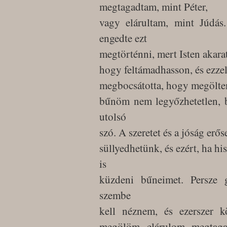
megtagadtam, mint Péter,
vagy elárultam, mint Júd
engedte ezt
megtörténni, mert Isten akara
hogy feltámadhasson, és ezze
megbocsátotta, hogy megölte
bűnöm nem legyőzhetetlen, 
utolsó
szó. A szeretet és a jóság er
süllyedhetünk, és ezért, ha h
is
küzdeni bűneimet. Persze 
szembe
kell néznem, és ezerszer kö
megölöm, elárulom, megtaga