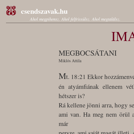
csendszavak.hu
Ahol megpihensz. Ahol felfrissülsz. Ahol megtalálsz.
IM
MEGBOCSÁTANI
Miklós Attila
M
t. 18:21 Ekkor hozzámenvé
én atyámfiának ellenem vé
hétszer is?
Rá kellene jönni arra, hogy se
ami van. Ha meg nem örül az
már
persze, ami saját magát illeti