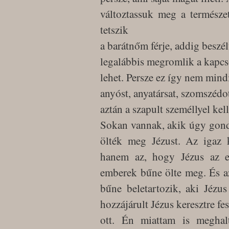
változtassuk meg a termész
tetszik
a barátnőm férje, addig beszél
legalábbis megromlik a kapcs
lehet. Persze ez így nem mindig
anyóst, anyatársat, szomszédo
aztán a szapult személlyel kel
Sokan vannak, akik úgy gond
ölték meg Jézust. Az igaz 
hanem az, hogy Jézus az e
emberek bűne ölte meg. És 
bűne beletartozik, aki Jézu
hozzájárult Jézus keresztre fe
ott. Én miattam is meghal