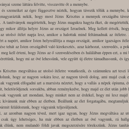
tványai szeme láttára felvitte, visszavitte őt a mennybe.
, és szemeiket az égre függesztve nézték, hogyan távozik tőlük a mennybe, k
gmagyarázták nekik, hogy most Jézus Krisztus a mennyek országába távoz
. A tanítványok megértették, hogy Jézus magukra hagyta őket, de megértették
ogy mikor állítja helyre Jézus az országot Izraelnek. Meg kellett értsék, ho
 az utolsó ítélet napja lesz, amikor a halottak mind feltámadnak az ítéletre
ért a napért, amikor Isten helyreállítja a maga országát, amikor igazságos ítéle
e tehát az Isten országából való kirekesztés, azaz kárhozat, szenvedés, a pok
meg kell érteni, hogy Jézus az ő szenvedéseiben és halálában éppen ezt, a mi 
 érettünk, hogy mi az övé lehessünk, vele együtt új életre támadhassunk, és így
 Krisztus megváltása az utolsó ítéletre vonatkozik, és számunkra azt teszi 
olunk, hogy az nagyon sokára lesz, az nagyon távoli dolog, ami majd csak ez
ak vagyunk elfogadni azt a marxista nézetet, hogy a vallás a népek ópiuma, é
it, beletörődjenek sorsukba, abban reménykedve, hogy majd ez élet után jobb l
mosak vagyunk azt mondani, hogy minket nem az érdekel, hogy mi lesz majd 
kívánunk már ebben az életben. Beállunk az élet forgatagába, megtanuljuk a
ármit feláldozunk, hogy vágyaink teljesüljenek.
, az azonban nagyon téved, mert igaz ugyan, hogy Jézus megváltása az uto
 csak úgy lehetséges, ha már ebben az életben az övé vagyunk, rá hallg
nak élünk, nem mulandó földi javak megszerzésére törekszünk. Jézus tanítá