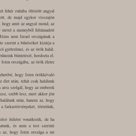
ét fehér ruhába öltözött angyal
ott, de majd egykor visszajön
, hogy amit az angyal mond, az
gy mivel a mennyből feltámadott
. Jézus nem Izrael országának a
te szerint a bűnösöket kizárja a
ol gyötrelmei, és az örök halál.
bűneink büntetését, hordozta el.
 Isten országába, az örök életre
lehetővé, hogy Isten örökkévaló
 élet után, tehát csak halálunk
s arra szolgál, hogy az emberek
esz, szebb lesz, mert akkor jön
halálunk után, hanem az, hogy
 farkastörvényeket, törtetünk,
lsó ítéletre vonatkozik, de ha
atunk, és nem a test szerinti
s az, hogy Isten országa a mi