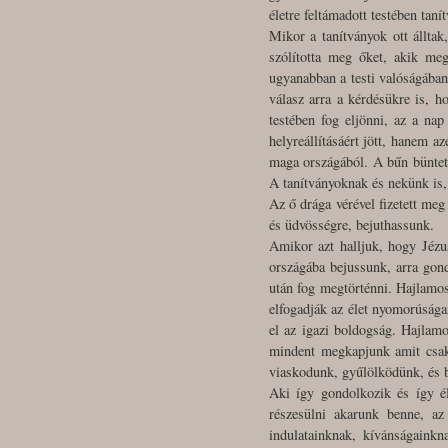
életre feltámadott testében taní
Mikor a tanítványok ott álltak
szólította meg őket, akik me
ugyanabban a testi valóságában
válasz arra a kérdésükre is, h
testében fog eljönni, az a nap
helyreállításáért jött, hanem az
maga országából. A bűn büntetés
A tanítványoknak és nekünk is, 
Az ő drága vérével fizetett meg
és üdvösségre, bejuthassunk.
Amikor azt halljuk, hogy Jézus
országába bejussunk, arra gond
után fog megtörténni. Hajlamos
elfogadják az élet nyomorúsága
el az igazi boldogság. Hajla
mindent megkapjunk amit csak 
viaskodunk, gyűlölködünk, és b
Aki így gondolkozik és így él
részesülni akarunk benne, az
indulatainknak, kívánságaink