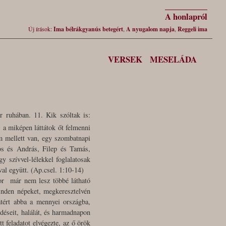
A honlapról
Új írások:
Ima bélrákgyanús betegért
,
A nyugalom napja
,
Reggeli ima
VERSEK
MESELÁDA
r ruhában. 11. Kik szóltak is:
, a miképen láttátok őt felmenni
m mellett van, egy szombatnapi
nos és András, Filep és Tamás,
y szívvel-lélekkel foglalatosak
al együtt. (Ap.csel. 1:10-14)
kor már nem lesz többé látható
inden népeket, megkeresztelvén
atért abba a mennyei országba,
edéseit, halálát, és harmadnapon
t feladatot elvégezte, az ő örök