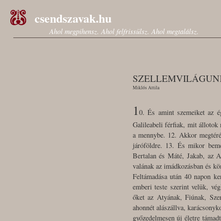
csendszavak.hu
Ahol megpihensz. Ahol felfrissülsz. Ahol megtalálsz.
SZELLEMVILÁGUNK
Miklós Attila
1
0. És amint szemeiket az ég
Galileabeli férfiak, mit álloto
a mennybe. 12. Akkor megtérén
járóföldre. 13. És mikor beme
Bertalan és Máté, Jakab, az Al
valának az imádkozásban és kön
Feltámadása után 40 napon ker
emberi teste szerint velük, vé
őket az Atyának, Fiúnak, Szen
ahonnét alászállva, karácsonyko
győzedelmesen új életre támadt.