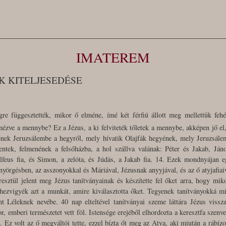
IMATEREM
 KITELJESEDÉSE
re függesztették, mikor ő elméne, ímé két férfiú állott meg mellettük fehé
k nézve a mennybe? Ez a Jézus, a ki felviteték tőletek a mennybe, akképen jő el
ek Jeruzsálembe a hegyről, mely hívatik Olajfák hegyének, mely Jeruzsále
ntek, felmenének a felsőházba, a hol szállva valának: Péter és Jakab, Já
feus fia, és Simon, a zelóta, és Júdás, a Jakab fia. 14. Ezek mondnyájan eg
yörgésben, az asszonyokkal és Máriával, Jézusnak anyyjával, és az ő atyjafiaiv
esztül jelent meg Jézus tanítványainak és készítette fel őket arra, hogy mi
ghezvigyék azt a munkát, amire kiválasztotta őket. Tegyenek tanítványokká m
t Léleknek nevébe. 40 nap elteltével tanítványai szeme láttára Jézus vissz
r, emberi természetet vett föl. Istensége erejéből elhordozta a keresztfa szenv
 Ez volt az ő megváltói tette, ezzel bízta őt meg az Atya, aki miután a rábízot